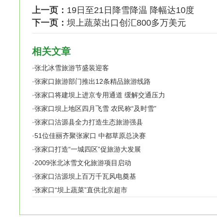
上一页：
19日至21日降雪降温 降幅达10度
下一页：
坝上蔬菜出口创汇800多万美元
相关文章
·
张北冰雪旅游节盛装迎客
·
张家口旅游部门推出12条精品旅游线路
·
张家口将建坝上进京专用通道 缓解交通压力
·
张家口坝上地区四月飞雪 农民称“及时雪”
·
张家口沽源县全力打造生态旅游强县
·
51位佳丽齐聚张家口 中都草原总决赛
·
张家口打造“一城四区”促旅游大发展
·
2009张北冰雪文化旅游项目启动
·
张家口沽源坝上百万千瓦风电奠基
·
张家口“坝上蔬菜”直供北京超市