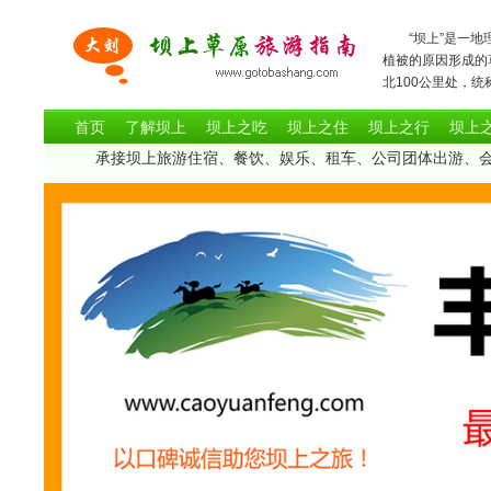
“坝上”是一地理
植被的原因形成的
北100公里处
首页
了解坝上
坝上之吃
坝上之住
坝上之行
坝上
承接坝上旅游住宿、餐饮、娱乐、租车、公司团体出游、