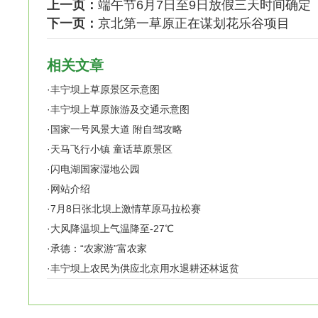
上一页：
端午节6月7日至9日放假三天时间确定
下一页：
京北第一草原正在谋划花乐谷项目
相关文章
·
丰宁坝上草原景区示意图
·
丰宁坝上草原旅游及交通示意图
·
国家一号风景大道 附自驾攻略
·
天马飞行小镇 童话草原景区
·
闪电湖国家湿地公园
·
网站介绍
·
7月8日张北坝上激情草原马拉松赛
·
大风降温坝上气温降至-27℃
·
承德：“农家游”富农家
·
丰宁坝上农民为供应北京用水退耕还林返贫