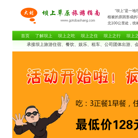
“坝上”是一地理
植被的原因形成的
北100公里处
首页
了解坝上
坝上之吃
坝上之住
坝上之行
坝上
承接坝上旅游住宿、餐饮、娱乐、租车、公司团体出游、