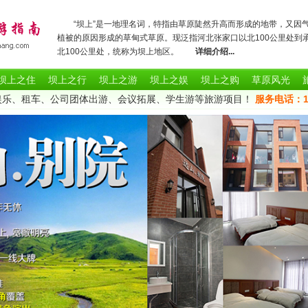
“坝上”是一地理名词，特指由草原陡然升高而形成的地带，又因
植被的原因形成的草甸式草原。现泛指河北张家口以北100公里处到
北100公里处，统称为坝上地区。
详细介绍...
坝上之住
坝上之行
坝上之游
坝上之娱
坝上之购
草原风光
娱乐、租车、公司团体出游、会议拓展、学生游等旅游项目！
服务电话：1