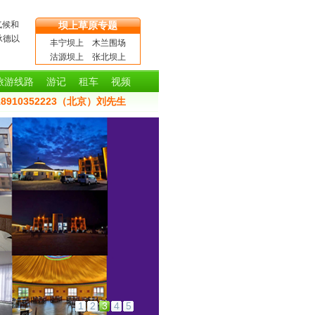
气候和
坝上草原专题
承德以
丰宁坝上
木兰围场
沽源坝上
张北坝上
旅游线路
游记
租车
视频
8910352223（北京）刘先生
1
2
3
4
5