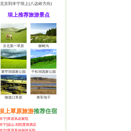
北京到丰宁坝上(八达岭方向)
坝上推荐旅游景点
京北第一草原
柳树沟
塞罕坝国家公园
千松坝国家公园
御道口草原
将军泡子
坝上草原旅游
推荐住宿
[丰宁]草原风农家院
[丰宁]远山.别院度假酒店
[丰宁]草原风休闲俱乐部