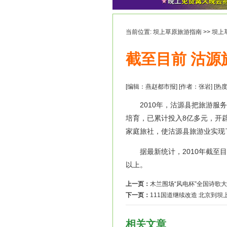
当前位置:
坝上草原旅游指南
>>
坝上
截至目前 沽源
[编辑：燕赵都市报] [作者：张岩] [热
2010年，沽源县把旅游服务
培育，已累计投入8亿多元，开辟
家庭旅社，使沽源县旅游业实现
据最新统计，2010年截至目
以上。
上一页：
木兰围场“风电杯”全国诗歌
下一页：
111国道继续改造 北京到坝
相关文章