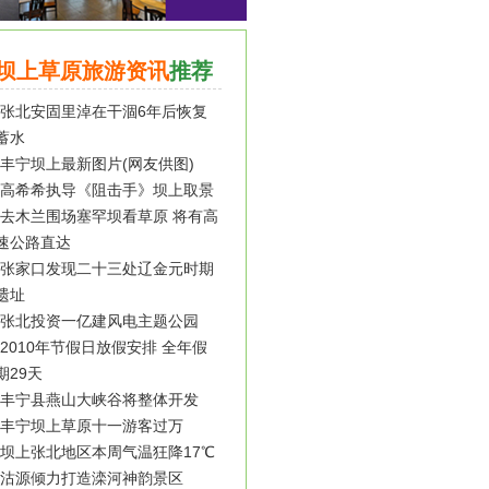
坝上草原旅游资讯
推荐
张北安固里淖在干涸6年后恢复
蓄水
丰宁坝上最新图片(网友供图)
高希希执导《阻击手》坝上取景
去木兰围场塞罕坝看草原 将有高
速公路直达
张家口发现二十三处辽金元时期
遗址
张北投资一亿建风电主题公园
2010年节假日放假安排 全年假
期29天
丰宁县燕山大峡谷将整体开发
丰宁坝上草原十一游客过万
坝上张北地区本周气温狂降17℃
沽源倾力打造滦河神韵景区