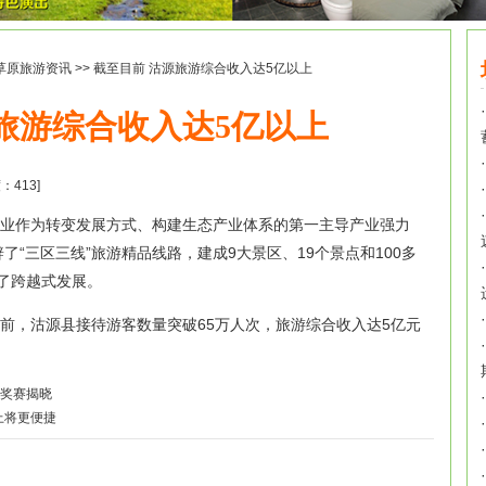
草原旅游资讯
>> 截至目前 沽源旅游综合收入达5亿以上
·
旅游综合收入达5亿以上
·
度：
413
]
·
·
业作为转变发展方式、构建生态产业体系的第一主导产业强力
了“三区三线”旅游精品线路，建成9大景区、19个景点和100多
·
了跨越式发展。
·
前，沽源县接待游客数量突破65万人次，旅游综合收入达5亿元
·
大奖赛揭晓
·
上将更便捷
·
·
·