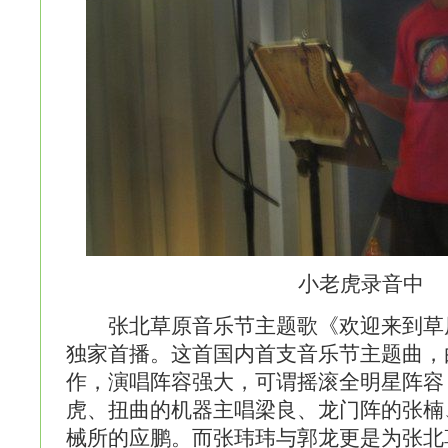
小老虎录音中
张北草原
音乐节主题歌《欢迎来到草
独家首播。这首国内首支音乐节主题曲，
作，演唱阵容强大，可谓摇滚全明星阵容
虎、扭曲的机器主唱梁良、龙门阵的张楠
械所的应鹏。而张玮玮与郭龙更是为张北