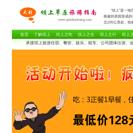
“坝上”是一地理
植被的原因形成的
北100公里处
首页
了解坝上
坝上之吃
坝上之住
坝上之行
坝上
承接坝上旅游住宿、餐饮、娱乐、租车、公司团体出游、