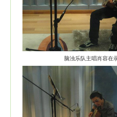
脑浊乐队主唱肖容在